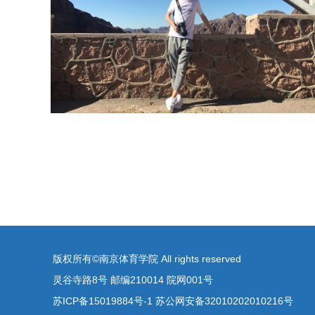
版权所有©南京体育学院 All rights reserved
灵谷寺路8号 邮编210014 院网001号
苏ICP备15019884号-1 苏公网安备32010202010216号