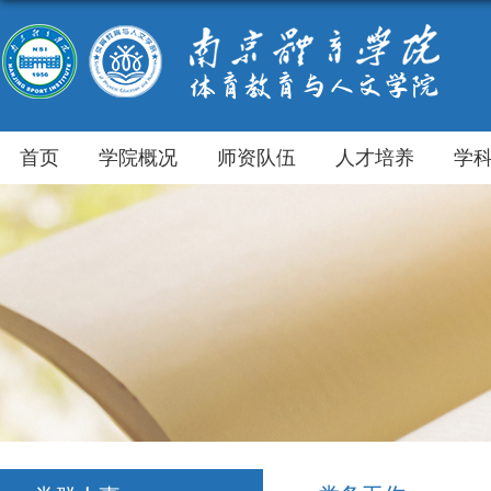
首页
学院概况
师资队伍
人才培养
学