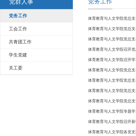
党务工作
党群人事
党务工作
体育教育与人文学院党总支
工会工作
体育教育与人文学院党总支
体育教育与人文学院党总支
共青团工作
体育教育与人文学院召开党
学生党建
体育教育与人文学院召开学
关工委
体育教育与人文学院党总支
体育教育与人文学院党总支召
体育教育与人文学院党总支
体育教育与人文学院党总支
体育教育与人文学院专题学
体育教育与人文学院召开新
体育教育与人文学院各党支