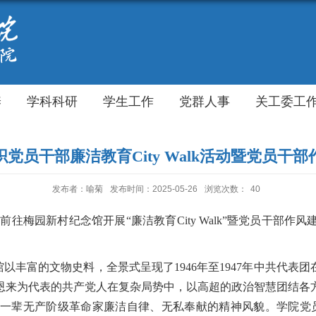
养
学科科研
学生工作
党群人事
关工委工
党员干部廉洁教育City Walk活动暨党员干
发布者：喻菊
发布时间：2025-05-26
浏览次数：
40
前往梅园新村纪念馆开展“廉洁教育
City Walk”
暨党员干部作风
馆以丰富的文物史料，全景式呈现了
1946年至1947年中共代
恩来为代表的共产党人在复杂局势中，以高超的政治智慧团结各
一辈无产阶级革命家廉洁自律、无私奉献的精神风貌。学院党