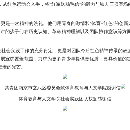
从红色运动会入手，将“红军送鸡毛信”的毅力与铁人三项赛场
更是一次精神的洗礼。他们用青春的激情和‘体育+红色’的创新
宣讲的孩子们在历史认知、革命精神理解以及团队协作意识等方
院社会实践工作的充分肯定，更是对团队今后红色精神传承的鼓
，拓展宣讲覆盖范围，力求为更多青少年提供更优质、更具价值的
璀璨的光芒。
共青团南京市玄武区委员会致体育教育与人文学院感谢信
体育教育与人文学院社会实践团队获颁感谢信