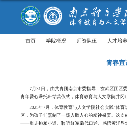
首页
学院概况
师资队伍
人才培
青春宣
7月31日，由共青团南京市委指导，玄武区团区
青年爱心暑托班结营仪式，体育教育与人文学院井冈
2025年7月，体育教育与人文学院社会实践“
区，为孩子们烹制了一场入脑入心的精神盛宴。这支
——重走挑粮小道、聆听红军后代口述、感悟黄洋界炮