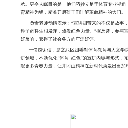
承。更令人瞩目的是，他们巧妙立足于体育专业视角，
育精神为钥，精准开启孩子们理解革命精神的大门。
负责老师动情表示：“宣讲团带来的不仅是故事，
种子必将生根发芽，焕发红色力量。”据反馈，参与
好反响，获得了社会各方的广泛好评。
一份感谢信，是玄武区团委对体育教育与人文学
讲领域，不断优化“体育+红色”的宣讲内容与形式
献更多青春力量，让井冈山精神在新时代焕发出更加