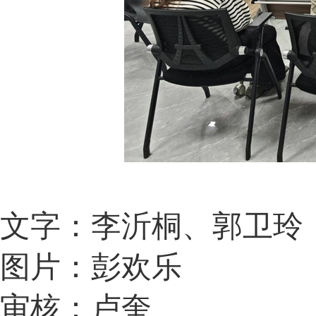
文字：李沂桐、郭卫玲
图片：彭欢乐
审核：卢奎